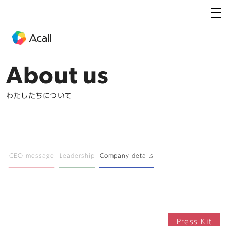
About us
わたしたちについて
CEO message
Leadership
Company details
Press Kit